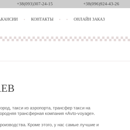
+38(093)307-24-15
+38(096)924-43-26
АКАНСИИ
КОНТАКТЫ
ОНЛАЙН ЗАКАЗ
АЕВ
род, такси из аэропорта, трансфер такси на
ородняя трансферная компания «Avto-voyage».
оизводства. Кроме этого, у нас самые лучшие и