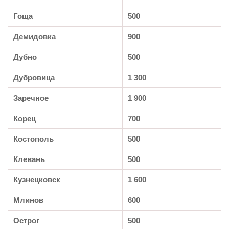
Гоща
500
Демидовка
900
Дубно
500
Дубровица
1 300
Заречное
1 900
Корец
700
Костополь
500
Клевань
500
Кузнецковск
1 600
Млинов
600
Острог
500