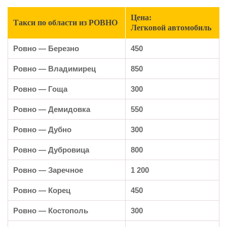
Цена:
Такси по области из РОВНО
Легковой автомобиль
Ровно —
Березно
450
Ровно — Владимирец
850
Ровно — Гоща
300
Ровно — Демидовка
550
Ровно —
Дубно
300
Ровно —
Дубровица
800
Ровно —
Заречное
1 200
Ровно — Корец
450
Ровно — Костополь
300