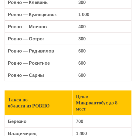
Ровно — Клевань
300
Ровно — Кузнецковск
1 000
Ровно — Млинов
400
Ровно — Острог
300
Ровно — Радивилов
600
Ровно — Рокитное
600
Ровно — Сарны
600
Цена:
Такси по
Микроавтобус до 8
области из РОВНО
мест
Березно
700
Владимирец
1 400