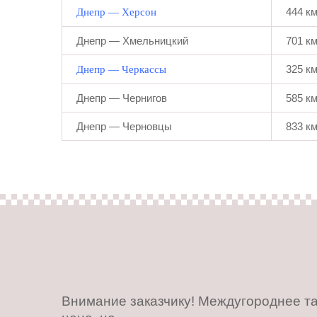
444 к
Днепр — Херсон
Днепр — Хмельницкий
701 к
325 к
Днепр — Черкассы
Днепр — Чернигов
585 к
Днепр — Черновцы
833 к
Внимание заказчику! Междугороднее та