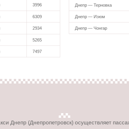
м
3996
Днепр — Терновка
м
6309
Днепр — Изюм
м
2934
Днепр — Чонгар
м
5265
м
7497
кси Днепр (Днепропетровск) осуществляет пасс