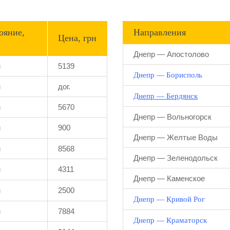
ояние,
Направления
Цена, грн
Днепр — Апостолово
м
5139
Днепр — Борисполь
м
дог.
Днепр — Бердянск
м
5670
Днепр — Вольногорск
м
900
Днепр — Желтые Воды
м
8568
Днепр — Зеленодольск
м
4311
Днепр — Каменское
м
2500
Днепр — Кривой Рог
м
7884
Днепр — Краматорск