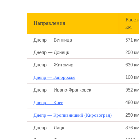
Расст
Направления
км
Днепр — Винница
571 к
Днепр — Донецк
250 к
Днепр — Житомир
630 к
100 к
Днепр — Запорожье
Днепр — Ивано-Франковск
952 к
480 к
Днепр — Киев
250 к
Днепр — Кропивницкий (Кировоград)
Днепр — Луцк
876 к